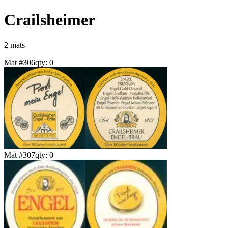
Crailsheimer
2
mat
s
Mat #
306
qty:
0
Mat #
307
qty:
0